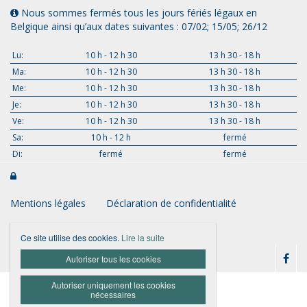
Nous sommes fermés tous les jours fériés légaux en
Belgique ainsi qu’aux dates suivantes : 07/02; 15/05; 26/12
Lu:
10 h - 12 h 30
13 h 30 - 18 h
Ma:
10 h - 12 h 30
13 h 30 - 18 h
Me:
10 h - 12 h 30
13 h 30 - 18 h
Je:
10 h - 12 h 30
13 h 30 - 18 h
Ve:
10 h - 12 h 30
13 h 30 - 18 h
Sa:
10 h - 12 h
fermé
Di:
fermé
fermé

Mentions légales
Déclaration de confidentialité
Conditions générales
Ce site utilise des cookies.
Lire la suite
Autoriser tous les cookies
Autoriser uniquement les cookies
nécessaires
Website door Livalos