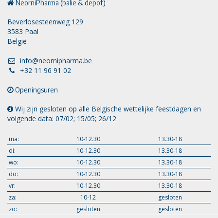
NeorniPharma (balie & depot)
Beverlosesteenweg 129
3583 Paal
België
info@neornipharma.be
+32 11 96 91 02
Openingsuren
Wij zijn gesloten op alle Belgische wettelijke feestdagen en
volgende data: 07/02; 15/05; 26/12
ma:
10-12.30
13.30-18
di:
10-12.30
13.30-18
wo:
10-12.30
13.30-18
do:
10-12.30
13.30-18
vr:
10-12.30
13.30-18
za:
10-12
gesloten
zo:
gesloten
gesloten