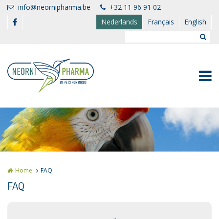
Overslaan en naar de inhoud gaan
info@neornipharma.be
+32 11 96 91 02
Nederlands
Français
English
Home
FAQ
FAQ