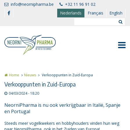
Overslaan en naar de inhoud gaan
info@neornipharma.be
+32 11 96 91 02
Nederlands
Français
English
Home
Nieuws
Verkooppunten in Zuid-Europa
Verkooppunten in Zuid-Europa
04/03/2024 - 18:20
NeorniPharma is nu ook verkrijgbaar in Italië, Spanje
en Portugal
Steeds meer vogelkwekers en hobbyhouders vinden hun weg
naar NeorniPharma, ook in het Zuiden van Europa!