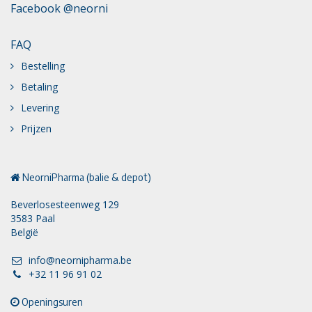
Facebook @neorni
FAQ
Bestelling
Betaling
Levering
Prijzen
NeorniPharma (balie & depot)
Beverlosesteenweg 129
3583 Paal
België
info@neornipharma.be
+32 11 96 91 02
Openingsuren